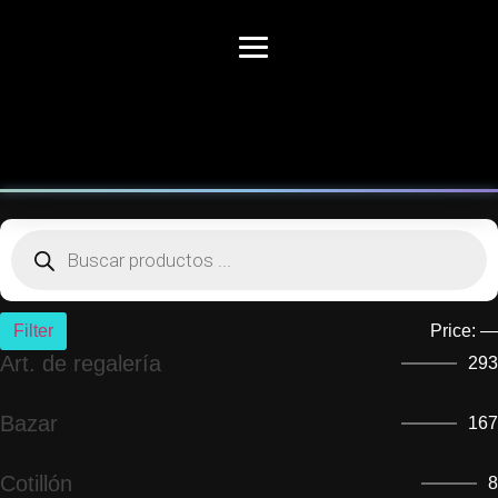
Filter
Price:
—
Art. de regalería
293
Bazar
167
Cotillón
8