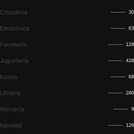
Cristalería
30
Electrónica
63
Ferretería
128
Juguetería
428
Kiosco
68
Librería
280
Mercería
9
Navidad
126