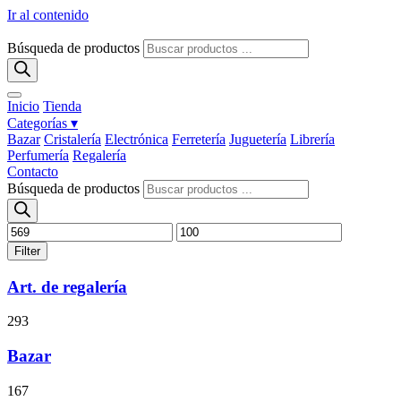
Ir al contenido
Búsqueda de productos
Inicio
Tienda
Categorías ▾
Bazar
Cristalería
Electrónica
Ferretería
Juguetería
Librería
Perfumería
Regalería
Contacto
Búsqueda de productos
Filter
Art. de regalería
293
Bazar
167