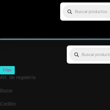
Filter
Art. de regalería
Bazar
Cotillón