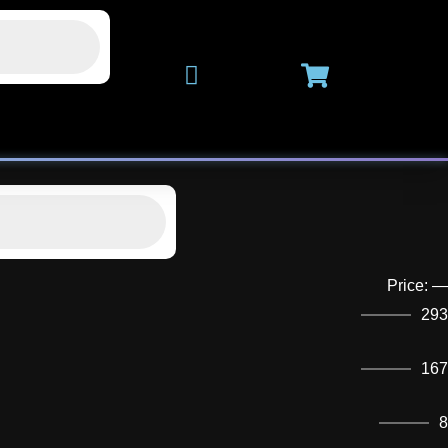
Price:
—
293
167
8