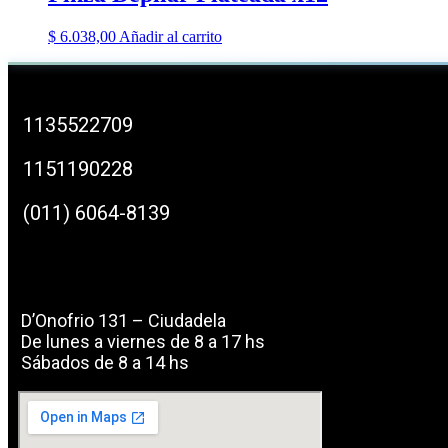
$
6.038,00
Añadir al carrito
1135522709
1151190228
(011) 6064-8139
Dónde podés encontra
D’Onofrio 131 – Ciudadela
De lunes a viernes de 8 a 17 hs
Sábados de 8 a 14 hs