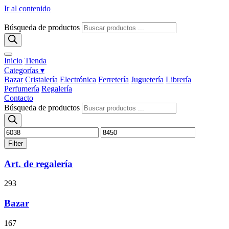
Ir al contenido
Búsqueda de productos
Inicio
Tienda
Categorías ▾
Bazar
Cristalería
Electrónica
Ferretería
Juguetería
Librería
Perfumería
Regalería
Contacto
Búsqueda de productos
Filter
Art. de regalería
293
Bazar
167