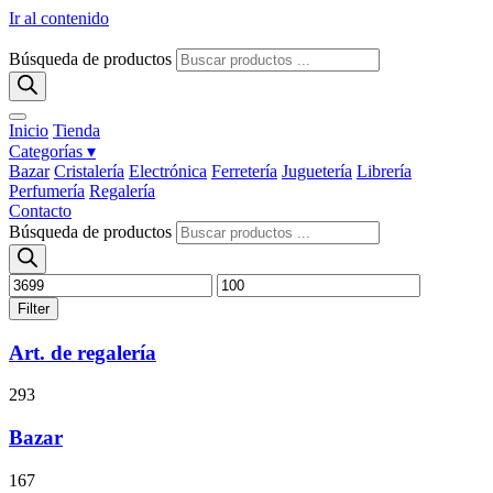
Ir al contenido
Búsqueda de productos
Inicio
Tienda
Categorías ▾
Bazar
Cristalería
Electrónica
Ferretería
Juguetería
Librería
Perfumería
Regalería
Contacto
Búsqueda de productos
Filter
Art. de regalería
293
Bazar
167