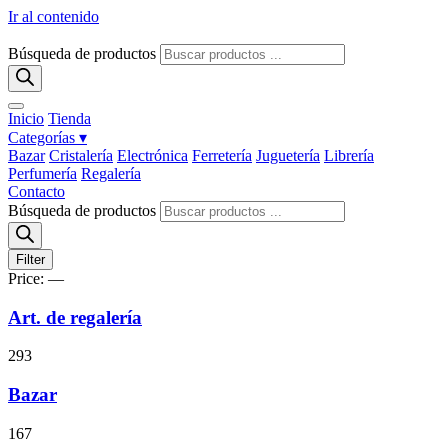
Ir al contenido
Búsqueda de productos
Inicio
Tienda
Categorías ▾
Bazar
Cristalería
Electrónica
Ferretería
Juguetería
Librería
Perfumería
Regalería
Contacto
Búsqueda de productos
Filter
Price:
—
Art. de regalería
293
Bazar
167