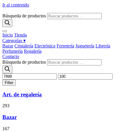
Ir al contenido
Búsqueda de productos
Inicio
Tienda
Categorías ▾
Bazar
Cristalería
Electrónica
Ferretería
Juguetería
Librería
Perfumería
Regalería
Contacto
Búsqueda de productos
Filter
Art. de regalería
293
Bazar
167