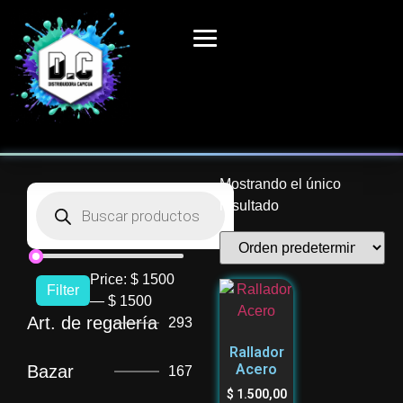
Mostrando el único
resultado
Price:
$ 1500
Filter
—
$ 1500
Art. de regalería
293
Rallador
Acero
Bazar
167
$
1.500,00