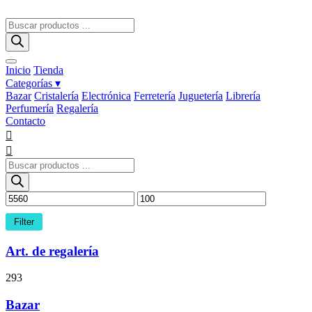
Ir
al
Búsqueda
contenido
de
productos
Inicio
Tienda
Categorías ▾
Bazar
Cristalería
Electrónica
Ferretería
Juguetería
Librería
Perfumería
Regalería
Contacto
Búsqueda
de
productos
Filter
Art. de regalería
293
Bazar