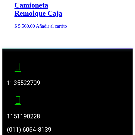
Camioneta
Remolque Caja
$
5.560,00
Añadir al carrito
1135522709
1151190228
(011) 6064-8139