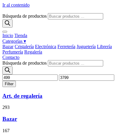
Ir al contenido
Búsqueda de productos
Inicio
Tienda
Categorías ▾
Bazar
Cristalería
Electrónica
Ferretería
Juguetería
Librería
Perfumería
Regalería
Contacto
Búsqueda de productos
Filter
Art. de regalería
293
Bazar
167