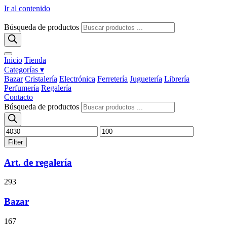
Ir al contenido
Búsqueda de productos
Inicio
Tienda
Categorías ▾
Bazar
Cristalería
Electrónica
Ferretería
Juguetería
Librería
Perfumería
Regalería
Contacto
Búsqueda de productos
Filter
Art. de regalería
293
Bazar
167