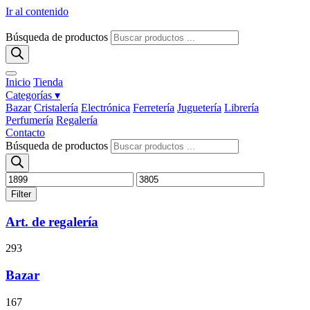
Ir al contenido
Búsqueda de productos
Inicio
Tienda
Categorías ▾
Bazar
Cristalería
Electrónica
Ferretería
Juguetería
Librería
Perfumería
Regalería
Contacto
Búsqueda de productos
Filter
Art. de regalería
293
Bazar
167