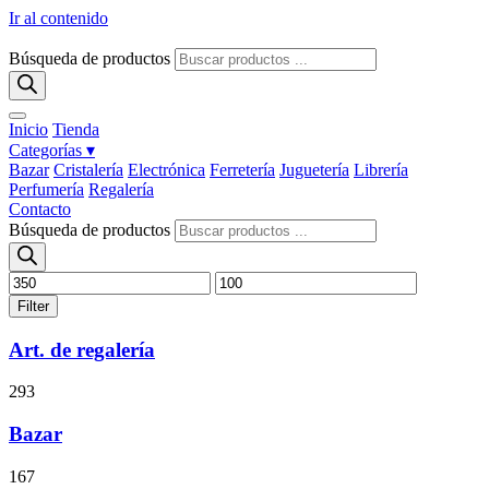
Ir al contenido
Búsqueda de productos
Inicio
Tienda
Categorías ▾
Bazar
Cristalería
Electrónica
Ferretería
Juguetería
Librería
Perfumería
Regalería
Contacto
Búsqueda de productos
Filter
Art. de regalería
293
Bazar
167