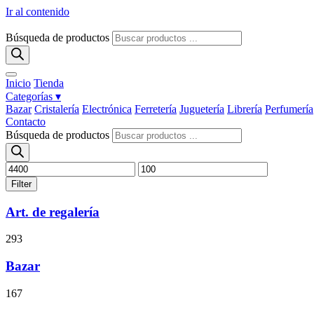
Ir al contenido
Búsqueda de productos
Inicio
Tienda
Categorías ▾
Bazar
Cristalería
Electrónica
Ferretería
Juguetería
Librería
Perfumería
Contacto
Búsqueda de productos
Filter
Art. de regalería
293
Bazar
167