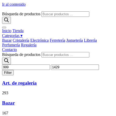
Ir al contenido
Búsqueda de productos
Inicio
Tienda
Categorías ▾
Bazar
Cristalería
Electrónica
Ferretería
Juguetería
Librería
Perfumería
Regalería
Contacto
Búsqueda de productos
Filter
Art. de regalería
293
Bazar
167