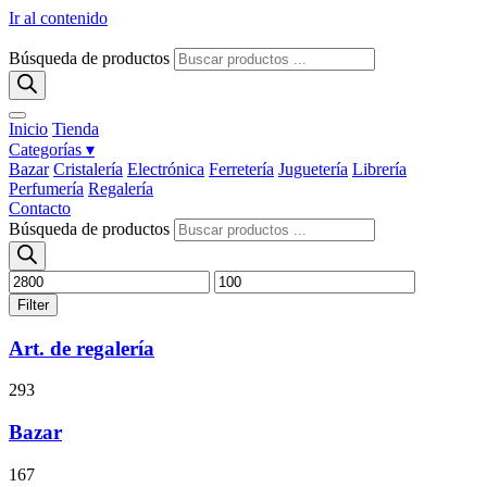
Ir al contenido
Búsqueda de productos
Inicio
Tienda
Categorías ▾
Bazar
Cristalería
Electrónica
Ferretería
Juguetería
Librería
Perfumería
Regalería
Contacto
Búsqueda de productos
Filter
Art. de regalería
293
Bazar
167