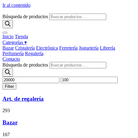
Ir al contenido
Búsqueda de productos
Inicio
Tienda
Categorías ▾
Bazar
Cristalería
Electrónica
Ferretería
Juguetería
Librería
Perfumería
Regalería
Contacto
Búsqueda de productos
Filter
Art. de regalería
293
Bazar
167