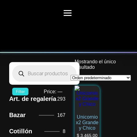
Mostrando el único
resultado
Price:
—
Filter
Art. de regalería
293
Bazar
167
Unicornio
x2 Grande
y Chico
Cotillón
8
$
3.465,00