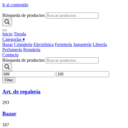
Ir al contenido
Búsqueda de productos
Inicio
Tienda
Categorías ▾
Bazar
Cristalería
Electrónica
Ferretería
Juguetería
Librería
Perfumería
Regalería
Contacto
Búsqueda de productos
Filter
Art. de regalería
293
Bazar
167