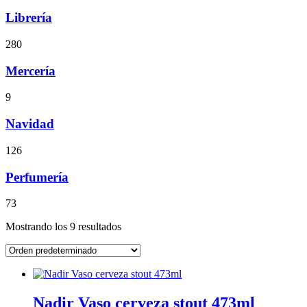
Librería
280
Mercería
9
Navidad
126
Perfumería
73
Mostrando los 9 resultados
Nadir Vaso cerveza stout 473ml