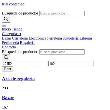
Ir al contenido
Búsqueda de productos
Inicio
Tienda
Categorías ▾
Bazar
Cristalería
Electrónica
Ferretería
Juguetería
Librería
Perfumería
Regalería
Contacto
Búsqueda de productos
Filter
Art. de regalería
293
Bazar
167