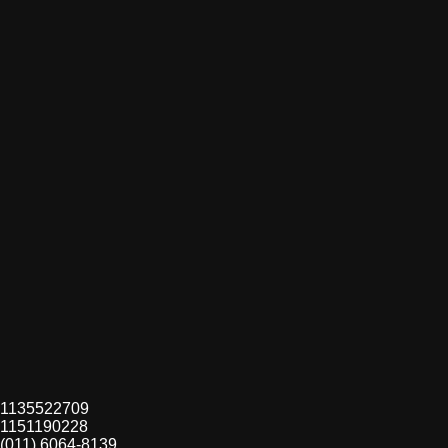
1135522709
1151190228
(011) 6064-8139