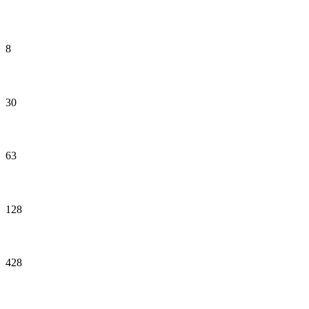
Cotillón
8
Cristalería
30
Electrónica
63
Ferretería
128
Juguetería
428
Kiosco