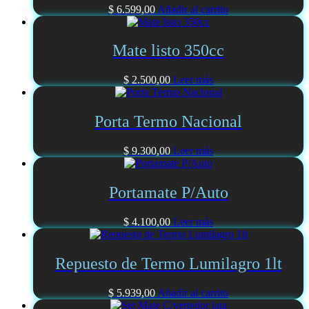
$
6.599,00
Añadir al carrito
Mate listo 350cc
$
2.500,00
Leer más
Porta Termo Nacional
$
9.300,00
Leer más
Portamate P/Auto
$
4.100,00
Leer más
Repuesto de Termo Lumilagro 1lt
$
5.939,00
Añadir al carrito