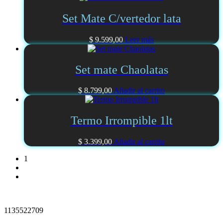
Set Mate C/vertedor lata
$
9.599,00
Leer más
Set mate Chaolatas
$
8.799,00
Añadir al carrito
Termo Irrompible 1lt
$
3.399,00
Añadir al carrito
1
2
→
1135522709