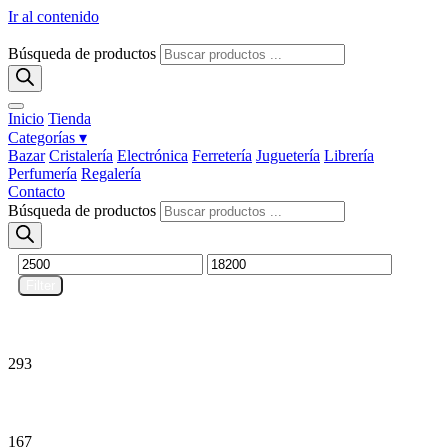
Ir al contenido
Búsqueda de productos
Inicio
Tienda
Categorías ▾
Bazar
Cristalería
Electrónica
Ferretería
Juguetería
Librería
Perfumería
Regalería
Contacto
Búsqueda de productos
Filter
Art. de regalería
293
Bazar
167