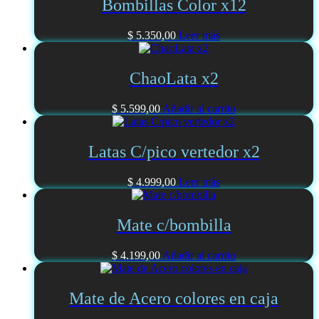
Bombillas Color x12
$
5.350,00
Leer más
ChaoLata x2
$
5.599,00
Añadir al carrito
Latas C/pico vertedor x2
$
4.999,00
Leer más
Mate c/bombilla
$
4.199,00
Añadir al carrito
Mate de Acero colores en caja