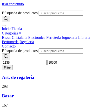
Ir al contenido
Búsqueda de productos
Inicio
Tienda
Categorías ▾
Bazar
Cristalería
Electrónica
Ferretería
Juguetería
Librería
Perfumería
Regalería
Contacto
Búsqueda de productos
Filter
Art. de regalería
293
Bazar
167