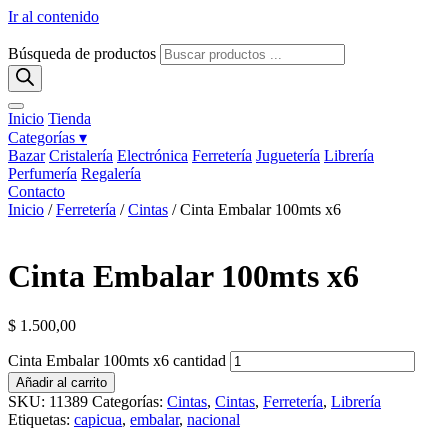
Ir al contenido
Búsqueda de productos
Inicio
Tienda
Categorías ▾
Bazar
Cristalería
Electrónica
Ferretería
Juguetería
Librería
Perfumería
Regalería
Contacto
Inicio
/
Ferretería
/
Cintas
/ Cinta Embalar 100mts x6
Cinta Embalar 100mts x6
$
1.500,00
Cinta Embalar 100mts x6 cantidad
Añadir al carrito
SKU:
11389
Categorías:
Cintas
,
Cintas
,
Ferretería
,
Librería
Etiquetas:
capicua
,
embalar
,
nacional