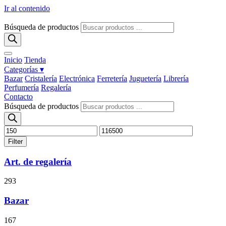
Ir al contenido
Búsqueda de productos
Inicio
Tienda
Categorías ▾
Bazar
Cristalería
Electrónica
Ferretería
Juguetería
Librería
Perfumería
Regalería
Contacto
Búsqueda de productos
Filter
Art. de regalería
293
Bazar
167