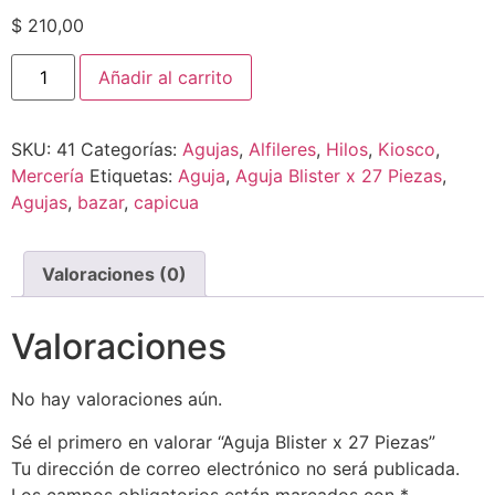
$
210,00
Añadir al carrito
SKU:
41
Categorías:
Agujas
,
Alfileres
,
Hilos
,
Kiosco
,
Mercería
Etiquetas:
Aguja
,
Aguja Blister x 27 Piezas
,
Agujas
,
bazar
,
capicua
Valoraciones (0)
Valoraciones
No hay valoraciones aún.
Sé el primero en valorar “Aguja Blister x 27 Piezas”
Tu dirección de correo electrónico no será publicada.
Los campos obligatorios están marcados con
*