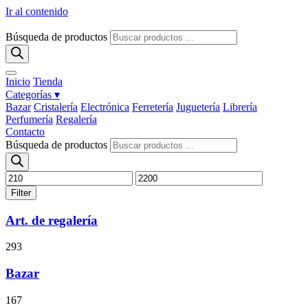
Ir al contenido
Búsqueda de productos
Inicio
Tienda
Categorías ▾
Bazar
Cristalería
Electrónica
Ferretería
Juguetería
Librería
Perfumería
Regalería
Contacto
Búsqueda de productos
Filter
Art. de regalería
293
Bazar
167