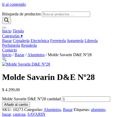
Ir al contenido
Búsqueda de productos
Inicio
Tienda
Categorías ▾
Bazar
Cristalería
Electrónica
Ferretería
Juguetería
Librería
Perfumería
Regalería
Contacto
Inicio
/
Bazar
/
Aluminios
/ Molde Savarin D&E Nº28
Molde Savarin D&E Nº28
$
4.299,00
Molde Savarin D&E Nº28 cantidad
Añadir al carrito
SKU:
10273
Categorías:
Aluminios
,
Bazar
Etiquetas:
aluminio
,
bazar
,
capicua
,
SAVARIN