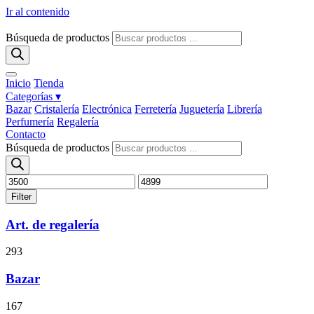
Ir al contenido
Búsqueda de productos
Inicio
Tienda
Categorías ▾
Bazar
Cristalería
Electrónica
Ferretería
Juguetería
Librería
Perfumería
Regalería
Contacto
Búsqueda de productos
Filter
Art. de regalería
293
Bazar
167