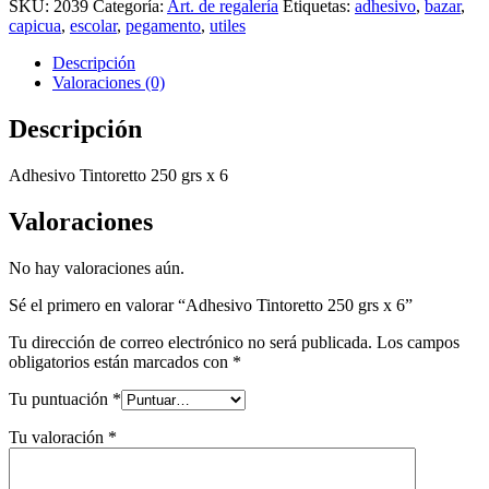
SKU:
2039
Categoría:
Art. de regalería
Etiquetas:
adhesivo
,
bazar
,
capicua
,
escolar
,
pegamento
,
utiles
Descripción
Valoraciones (0)
Descripción
Adhesivo Tintoretto 250 grs x 6
Valoraciones
No hay valoraciones aún.
Sé el primero en valorar “Adhesivo Tintoretto 250 grs x 6”
Tu dirección de correo electrónico no será publicada.
Los campos
obligatorios están marcados con
*
Tu puntuación
*
Tu valoración
*