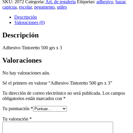
SKU:
2072
Categoría:
Art. de regalería
Etiquetas:
adhesivo
,
bazar
,
capicua
,
escolar
,
pegamento
,
utiles
Descripción
Valoraciones (0)
Descripción
Adhesivo Tintoretto 500 grs x 3
Valoraciones
No hay valoraciones aún.
Sé el primero en valorar “Adhesivo Tintoretto 500 grs x 3”
Tu dirección de correo electrónico no será publicada.
Los campos
obligatorios están marcados con
*
Tu puntuación
*
Tu valoración
*