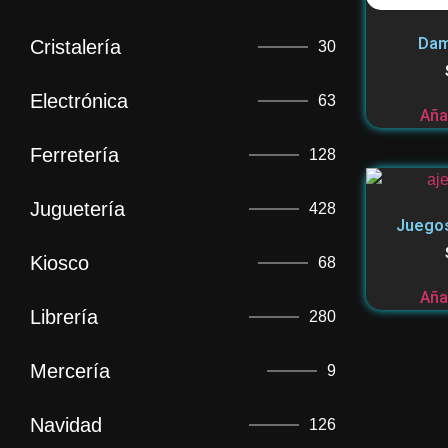
Dam
Cristalería
30
Electrónica
63
Añad
Ferretería
128
Juguetería
428
Juegos
Kiosco
68
Añad
Librería
280
Mercería
9
Navidad
126