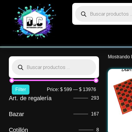
Mostrando l
Filter
Price:
$ 599
—
$ 13976
Art. de regalería
293
Bazar
167
Cotillón
8