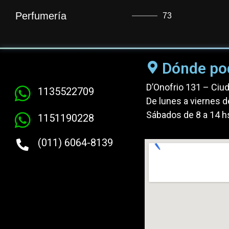
Perfumería
73
Dónde po
D’Onofrio 131 – Ciu
1135522709
De lunes a viernes d
Sábados de 8 a 14 h
1151190228
(011) 6064-8139