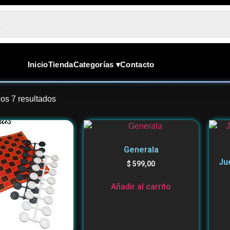
Inicio
Tienda
Categorías ▾
Contacto
os 7 resultados
Generala
Ju
$
599,00
Añadir al carrito