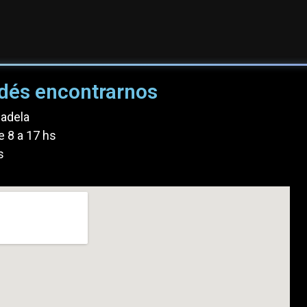
dés encontrarnos
dadela
e 8 a 17 hs
s