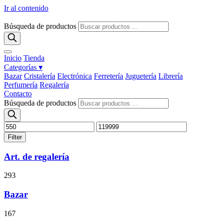
Ir al contenido
Búsqueda de productos
Inicio
Tienda
Categorías ▾
Bazar
Cristalería
Electrónica
Ferretería
Juguetería
Librería
Perfumería
Regalería
Contacto
Búsqueda de productos
Filter
Art. de regalería
293
Bazar
167