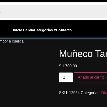
Inicio
Tienda
Categorías ▾
Contacto
mbor a cuerda
Muñeco Ta
$
1.700,00
Añadir al carrito
SKU:
12064
Categorías:
Día