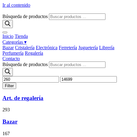
Ir al contenido
Búsqueda de productos
Inicio
Tienda
Categorías ▾
Bazar
Cristalería
Electrónica
Ferretería
Juguetería
Librería
Perfumería
Regalería
Contacto
Búsqueda de productos
Filter
Art. de regalería
293
Bazar
167