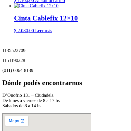
$
1.100,00
Añadir al carrito
Cinta Cablefix 12×10
$
2.080,00
Leer más
1135522709
1151190228
(011) 6064-8139
Dónde podés encontrarnos
D’Onofrio 131 – Ciudadela
De lunes a viernes de 8 a 17 hs
Sábados de 8 a 14 hs