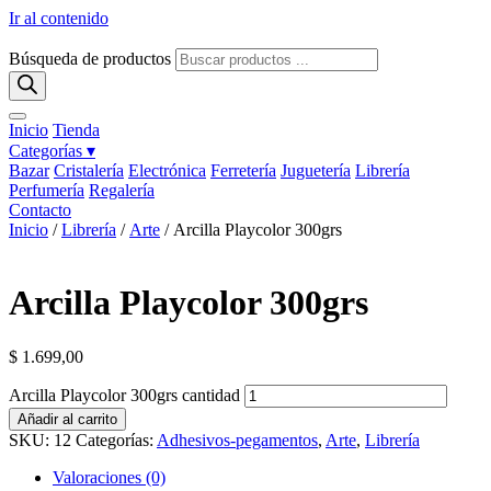
Ir al contenido
Búsqueda de productos
Inicio
Tienda
Categorías ▾
Bazar
Cristalería
Electrónica
Ferretería
Juguetería
Librería
Perfumería
Regalería
Contacto
Inicio
/
Librería
/
Arte
/ Arcilla Playcolor 300grs
Arcilla Playcolor 300grs
$
1.699,00
Arcilla Playcolor 300grs cantidad
Añadir al carrito
SKU:
12
Categorías:
Adhesivos-pegamentos
,
Arte
,
Librería
Valoraciones (0)