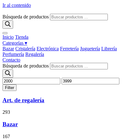
Ir al contenido
Búsqueda de productos
Inicio
Tienda
Categorías ▾
Bazar
Cristalería
Electrónica
Ferretería
Juguetería
Librería
Perfumería
Regalería
Contacto
Búsqueda de productos
Filter
Art. de regalería
293
Bazar
167