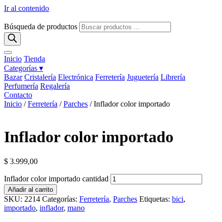
Ir al contenido
Búsqueda de productos
Inicio
Tienda
Categorías ▾
Bazar
Cristalería
Electrónica
Ferretería
Juguetería
Librería
Perfumería
Regalería
Contacto
Inicio
/
Ferretería
/
Parches
/ Inflador color importado
Inflador color importado
$
3.999,00
Inflador color importado cantidad
Añadir al carrito
SKU:
2214
Categorías:
Ferretería
,
Parches
Etiquetas:
bici
,
importado
,
inflador
,
mano