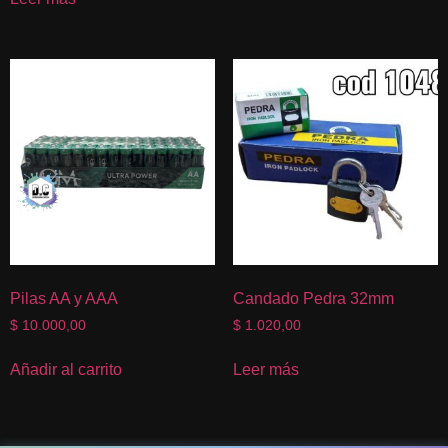
Pilas AA y AAA
Candado Pedra 32mm
$
10.000,00
$
1.020,00
Añadir al carrito
Leer más