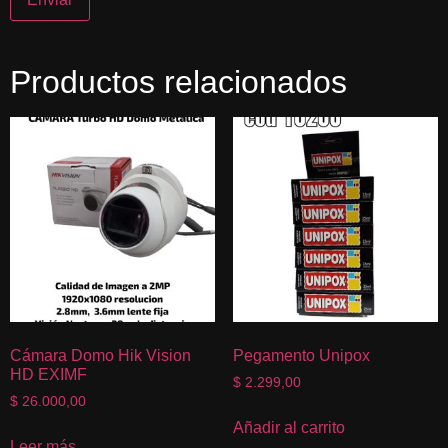
Productos relacionados
Cámara Domo Hik Vision
Pegamento Unipox
HD EXIMF
$
2.299,00
$
26.000,00
Añadir al carrito
Leer más