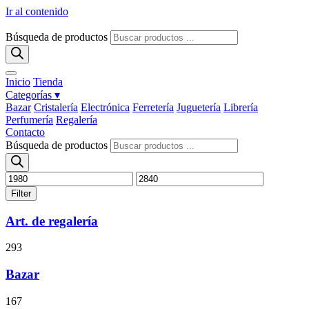
Ir al contenido
Búsqueda de productos
Inicio
Tienda
Categorías ▾
Bazar
Cristalería
Electrónica
Ferretería
Juguetería
Librería
Perfumería
Regalería
Contacto
Búsqueda de productos
Filter
Art. de regalería
293
Bazar
167