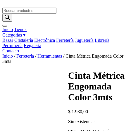
Ir
al
Búsqueda
contenido
de
productos
Inicio
Tienda
Categorías ▾
Bazar
Cristalería
Electrónica
Ferretería
Juguetería
Librería
Perfumería
Regalería
Contacto
Inicio
/
Ferretería
/
Herramientas
/ Cinta Métrica Engomada Color
3mts
Cinta Métrica
Engomada
Color 3mts
$
1.980,00
Sin existencias