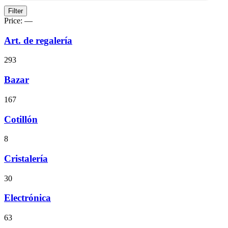
Filter
Price:
—
Art. de regalería
293
Bazar
167
Cotillón
8
Cristalería
30
Electrónica
63