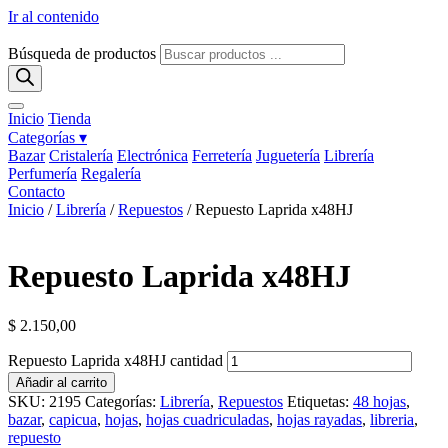
Ir al contenido
Búsqueda de productos
Inicio
Tienda
Categorías ▾
Bazar
Cristalería
Electrónica
Ferretería
Juguetería
Librería
Perfumería
Regalería
Contacto
Inicio
/
Librería
/
Repuestos
/ Repuesto Laprida x48HJ
Repuesto Laprida x48HJ
$
2.150,00
Repuesto Laprida x48HJ cantidad
Añadir al carrito
SKU:
2195
Categorías:
Librería
,
Repuestos
Etiquetas:
48 hojas
,
bazar
,
capicua
,
hojas
,
hojas cuadriculadas
,
hojas rayadas
,
libreria
,
repuesto