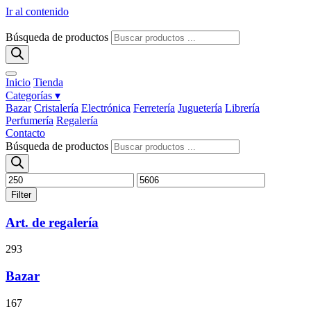
Ir al contenido
Búsqueda de productos
Inicio
Tienda
Categorías ▾
Bazar
Cristalería
Electrónica
Ferretería
Juguetería
Librería
Perfumería
Regalería
Contacto
Búsqueda de productos
Filter
Art. de regalería
293
Bazar
167