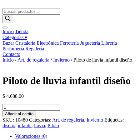
Ir
al
Búsqueda
contenido
de
productos
Inicio
Tienda
Categorías ▾
Bazar
Cristalería
Electrónica
Ferretería
Juguetería
Librería
Perfumería
Regalería
Contacto
Inicio
/
Art. de regalería
/
Invierno
/ Piloto de lluvia infantil diseño
Piloto de lluvia infantil diseño
$
4.688,00
Piloto
de
Añadir al carrito
lluvia
SKU:
10480
Categorías:
Art. de regalería
,
Invierno
Etiquetas:
infantil
diseño
,
infantil
,
lluvia
,
Piloto
diseño
cantidad
Valoraciones (0)