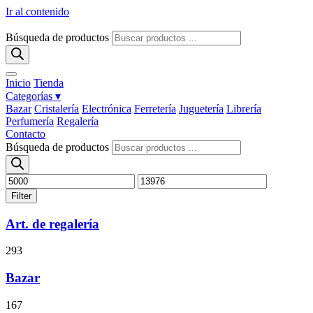
Ir al contenido
Búsqueda de productos
Inicio
Tienda
Categorías ▾
Bazar
Cristalería
Electrónica
Ferretería
Juguetería
Librería
Perfumería
Regalería
Contacto
Búsqueda de productos
Filter
Art. de regalería
293
Bazar
167