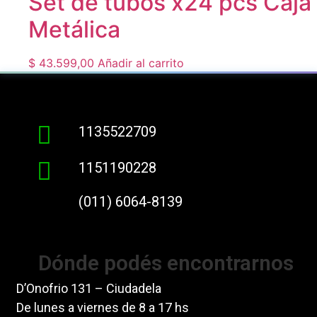
Set de tubos x24 pcs Caja
Metálica
$
43.599,00
Añadir al carrito
1135522709
1151190228
(011) 6064-8139
Dónde podés encontrarnos
D’Onofrio 131 – Ciudadela
De lunes a viernes de 8 a 17 hs