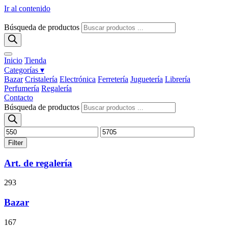
Ir al contenido
Búsqueda de productos
Inicio
Tienda
Categorías ▾
Bazar
Cristalería
Electrónica
Ferretería
Juguetería
Librería
Perfumería
Regalería
Contacto
Búsqueda de productos
Filter
Art. de regalería
293
Bazar
167